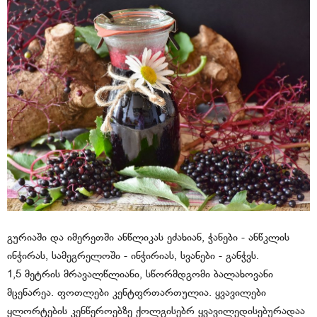
გურიაში და იმერეთში ანწლიკას ეძახიან, ჭანები - ანწკლის
ინჭირას, სამეგრელოში - ინჭირიას, სვანები - განჭვს.
1,5 მეტრის მრავალწლიანი, სწორმდგომი ბალახოვანი
მცენარეა. ფოთლები კენტფრთართულია. ყვავილები
ყლორტების კენწეროებზე ქოლგისებრ ყვავილედისებურადაა